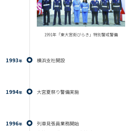
1991年「東大宮街びらき」特別警戒警備
1993
横浜支社開設
年
1994
大宮夏祭り警備実施
年
1996
列車見張員業務開始
年