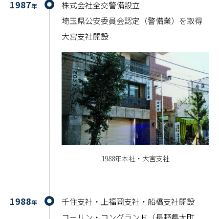
1987
株式会社全交警備設立
年
埼玉県公安委員会認定（警備業）を取得
大宮支社開設
1988年本社・大宮支社
1988
千住支社・上福岡支社・船橋支社開設
年
コーリン・コングランド（長野県大町