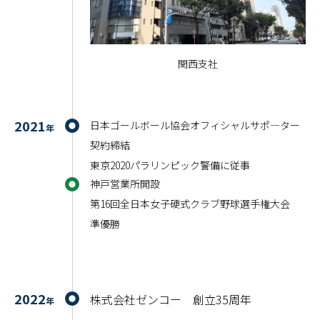
関西支社
2021
日本ゴールボール協会オフィシャルサポ―ター
年
契約締結
東京2020パラリンピック警備に従事
神戸営業所開設
第16回全日本女子硬式クラブ野球選手権大会
準優勝
2022
株式会社ゼンコー 創立35周年
年