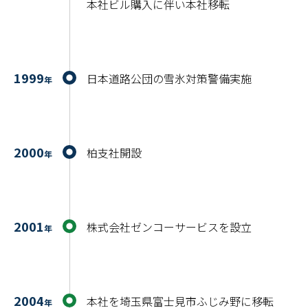
本社ビル購入に伴い本社移転
1999
日本道路公団の雪氷対策警備実施
年
2000
柏支社開設
年
2001
株式会社ゼンコーサービスを設立
年
2004
本社を埼玉県富士見市ふじみ野に移転
年