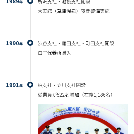
1989
所沢支社・池袋支社開設
年
大東館（草津温泉）夜間警備実施
1990
渋谷支社・蒲田支社・町田支社開設
年
白子保養所購入
1991
柏支社・立川支社開設
年
従業員が522名増加（在籍1,186名）